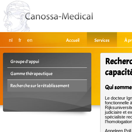
Accueil
Services
À p
nl
fr
en
Recherc
Groupe d'appui
capacit
Gamme thérapeutique
Recherche sur le rétablissement
Qui sommes
Le docteur Ign
fonctionnelle 
Rijksuniversite
judiciaire et
spécialiste r
l’homologation
Anneleen Poll