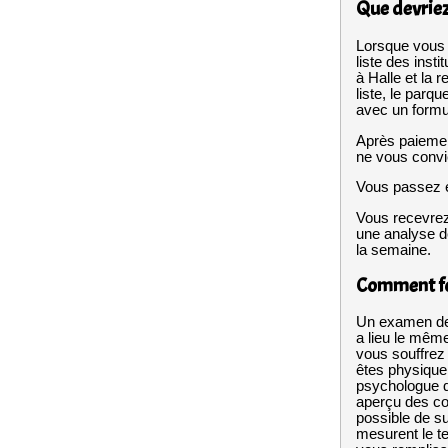
Que devriez
Lorsque vous 
liste des insti
à Halle et la 
liste, le parq
avec un formul
Après paiemen
ne vous convi
Vous passez e
Vous recevrez
une analyse de
la semaine.
Comment fo
Un examen de 
a lieu le mêm
vous souffrez 
êtes physique
psychologue qu
aperçu des con
possible de s
mesurent le tem