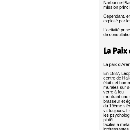
Narbonne-Plage
mission princi
Cependant, en
exploité par l
L’activité pri
de consultati
La Paix
La paix d’Aren
En 1887, Leop
centre de Hal
était cet homm
murales sur s
verre à feu
montrant une 
brasseur et é
du 19ème sièc
vit toujours. 
les psychologu
plutôt
faciles à méla
intéressantes 