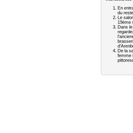
En entra
du rest
Le salo
19ème s
Dans le 
regardez
l’ancien
brasser
d’Arenb
De la s
femme K
pittores