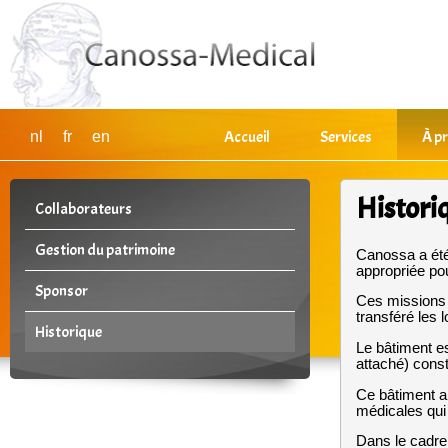
Accueil
Services
À p
nl
fr
en
Histori
Collaborateurs
Gestion du patrimoine
Canossa a été 
appropriée po
Sponsor
Ces missions 
transféré les
Historique
Le bâtiment es
attaché) const
Ce bâtiment a 
médicales qui 
Dans le cadre